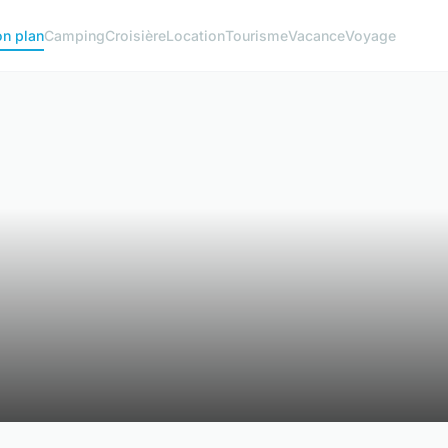
on plan
Camping
Croisière
Location
Tourisme
Vacance
Voyage