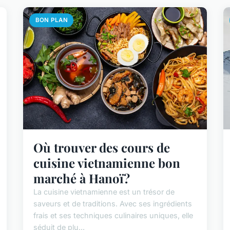
BON PLAN
Où trouver des cours de
cuisine vietnamienne bon
marché à Hanoï?
La cuisine vietnamienne est un trésor de
saveurs et de traditions. Avec ses ingrédients
frais et ses techniques culinaires uniques, elle
séduit de plu...