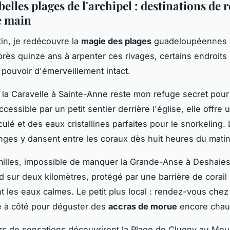
belles plages de l'archipel : destinations de r
e main
n, je redécouvre la
magie des plages
guadeloupéennes 
près quinze ans à arpenter ces rivages, certains endroits
 pouvoir d'émerveillement intact.
 la Caravelle à Sainte-Anne reste mon refuge secret pour
ccessible par un petit sentier derrière l'église, elle offre 
ulé et des eaux cristallines parfaites pour le snorkeling.
ges y dansent entre les coraux dès huit heures du matin
milles, impossible de manquer la Grande-Anse à Deshaies
d sur deux kilomètres, protégé par une barrière de corail 
nt les eaux calmes. Le petit plus local : rendez-vous chez
e à côté pour déguster des
accras de morue
encore chau
s de sensations découvriront la Plage de Clugny au Moul