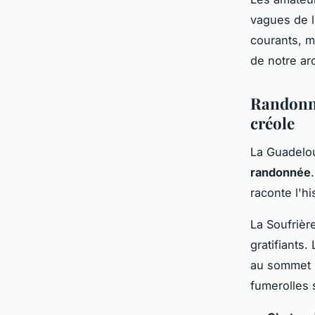
vagues de l
courants, m
de notre arc
Randonné
créole
La Guadelou
randonnée
raconte l'hi
La Soufrièr
gratifiants.
au sommet 
fumerolles 