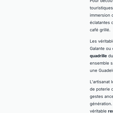
Pour découvr
touristique
immersion c
éclatantes 
café grillé.
Les véritab
Galante ou 
quadrille
du
ensemble su
une Guadelo
L'artisanat 
de poterie 
gestes ance
génération.
véritable
re