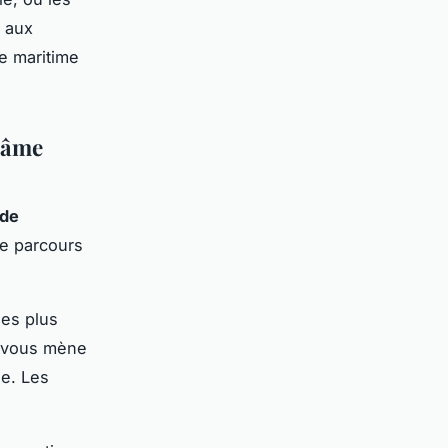
n aux
re maritime
l'âme
 de
ue parcours
les plus
r) vous mène
e. Les