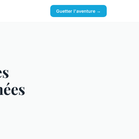
Guetter l'aventure →
es
nées