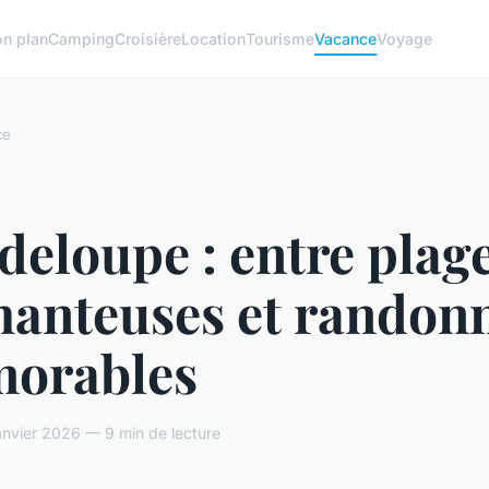
on plan
Camping
Croisière
Location
Tourisme
Vacance
Voyage
ce
eloupe : entre plag
hanteuses et randon
orables
nvier 2026 — 9 min de lecture