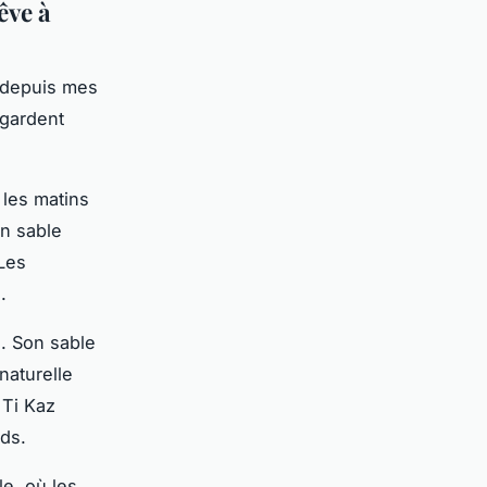
êve à
depuis mes
 gardent
 les matins
un sable
 Les
.
. Son sable
naturelle
 Ti Kaz
ds.
e, où les