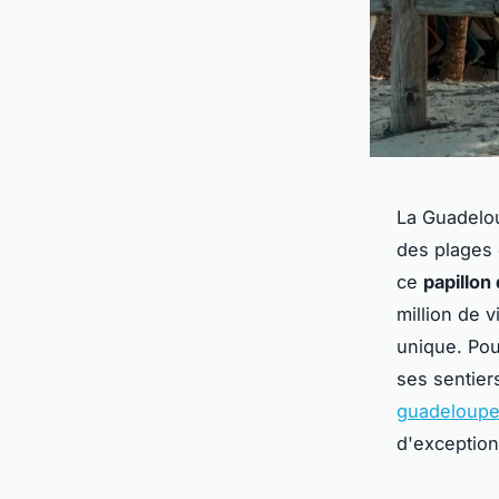
La Guadelou
des plages 
ce
papillon 
million de v
unique. Pou
ses sentier
guadeloup
d'exception