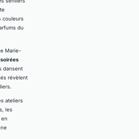
es sentiers
tte
s couleurs
parfums du
de Marie-
x
soirées
s dansent
és révèlent
iers.
es ateliers
, les
 en
une