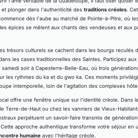
ir l'âme véritable de la Guadeloupe, il faut oser quitter l
s et plonger dans l'authenticité des
traditions créoles
. Ce
ommence dès l'aube au marché de Pointe-à-Pitre, où le
des épices se mêlent aux chants des vendeuses et aux 
les trésors culturels se cachent dans les bourgs reculés 
dans les cases traditionnelles des Saintes. Participez au
 samedi soir à Capesterre-Belle-Eau, où trois génération
r les rythmes du ka et du gwo ka. Ces moments privilégi
upe intemporelle, loin de l'agitation des complexes hôtel
local offre une fenêtre unique sur l'identité créole. Dans l
de Terre-de-Haut ou chez les vanniers de Vieux-Habitants
straux perpétuent un savoir-faire transmis de génération
 Cette approche authentique transforme votre séjour en 
ncontre humaine
avec l'héritage créole.