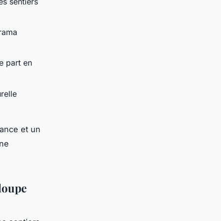
es sentiers
orama
e part en
relle
ance et un
gne
eloupe