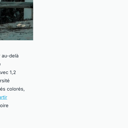
 au-delà
e
Avec 1,2
rsité
hés colorés,
rtir
oire