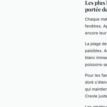
Les plus 
portée d
Chaque mati
fenêtres. A
encore leur
La plage de
paisibles. A
blanc immac
poissons-an
Pour les fa
doré s'éten
qui maintie
Creole just
Les amateur