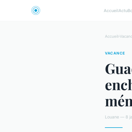
Accueil
Actu
B
Accueil
›
Vacan
VACANCE
Guad
enc
mém
Louane — 8 ja