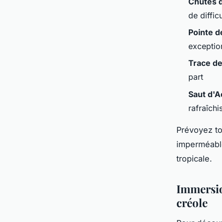
Chutes 
de diffic
Pointe 
exceptio
Trace de
part
Saut d'
rafraîchi
Prévoyez t
imperméabl
tropicale.
Immersio
créole