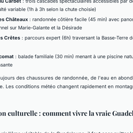
du Carbet
: trois cascades spectaculaires accessibles par d
ulté variable (1h à 3h selon la chute choisie)
des Châteaux
: randonnée côtière facile (45 min) avec pan
nnel sur Marie-Galante et la Désirade
s Crêtes
: parcours expert (6h) traversant la Basse-Terre d
Acomat
: balade familiale (30 min) menant à une piscine natu
ssante
oujours des chaussures de randonnée, de l'eau en abond
e. Les conditions météo changent rapidement en monta
n culturelle : comment vivre la vraie Guad