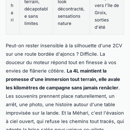
terrain,
look
h
vers l'île de
décapotabl
décontracté,
a
Groix,
e sans
sensations
ri
sorties
limites
nature
d'été
Peut-on rester insensible à la silhouette d'une 2CV
sur une route bordée d'ajoncs ? Difficile. La
douceur du moteur répond tout en finesse à vos
envies de flânerie côtière.
La 4L maintient la
promesse d'une immersion tout terrain, elle avale
les kilomètres de campagne sans jamais renâcler
.
Les souvenirs prennent place naturellement, un
arrêt, une photo, une histoire autour d'une table
improvisée sur la lande. Et la Méhari, c'est l'évasion
à ciel ouvert, qui refuse les chemins tout tracés, qui
adopte la brise salée pour unique co-pilote.