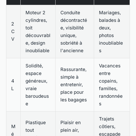
Moteur 2
Conduite
Mariages,
cylindres,
décontracté
balades à
2
toit
e, visibilité
deux,
C
découvrabl
unique,
photos
V
e, design
sobriété à
inoubliable
inoubliable
l'ancienne
s
Solidité,
Vacances
Rassurante,
espace
entre
simple à
4
généreux,
copains,
entretenir,
L
vraie
familles,
place pour
baroudeus
randonnée
les bagages
e
s
Trajets
Plastique
Plaisir en
M
côtiers,
tout
plein air,
é
escapade