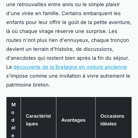
une retrouvailles entre amis ou le simple plaisir
d'une virée en famille.
Certains embarquent les
enfants pour leur offrir le goût de la petite aventure,
là où chaque virage réserve une surprise
. Les
routes n'ont plus rien d'ennuyeux, chaque tronçon
devient un terrain d'histoire, de discussions,
d'anecdotes qui restent bien après la fin du séjour.
La
découverte de la Bretagne en voiture ancienne
s'impose comme une invitation à vivre autrement le
patrimoine breton.
M
o
Caractérist
Occasions
d
Avantages
iques
idéales
èl
e