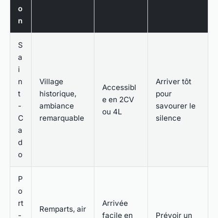
o
n
S
a
i
n
Village
Arriver tôt
Accessibl
t
historique,
pour
e en 2CV
-
ambiance
savourer le
ou 4L
C
remarquable
silence
a
d
o
P
o
rt
Arrivée
Remparts, air
-
facile en
Prévoir un