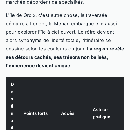
marchés débordent de spécialités.
L'île de Groix, c'est autre chose, la traversée
démarre à Lorient, la Méhari embarque elle aussi
pour explorer l'île à ciel ouvert. Le rétro devient
alors synonyme de liberté totale, l'itinéraire se
dessine selon les couleurs du jour.
La région révèle
ses détours cachés, ses trésors non balisés,
l'expérience devient unique
.
D
e
s
ti
Astuce
n
Points forts
Accès
pratique
a
ti