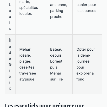
marin,
L
ancienne,
panier pour
spécialités
o
parking
les courses
locales
u
proche
i
s
Îl
e
Méhari
Bateau
Opter pour
d
idéale,
depuis
la demi-
e
plages
Lorient
journée
G
désertes,
puis
pour
r
traversée
Méhari
explorer à
o
atypique
sur l'île
fond
i
x
Les essentiels pour préparer une